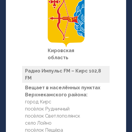
Кировская
область
Радио Импульс FM – Кирс 102,8
FM
Вещает в населённых пунктах
Верхнекамского района:
город Кирс
посёлок Рудничный
посёлок Светлополянск
село Лойно
посёлок Пещёра