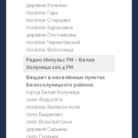
деревня Кочкино
посёлок Гарь
посёлок Старцево
посёлок Барановка
деревня Плотниковы
посёлок Черниговский
посёлок Волосница
Радио Импульс FM – Белая
Холуница 100,4 FM
Вещает в населённых пунктах
Белохолуницкого района:
город Белая Холуница
село Федосята
посёлок Великое поле
село Быданово
село Всехсвятское
деревня Сырьяны
село Гуренки