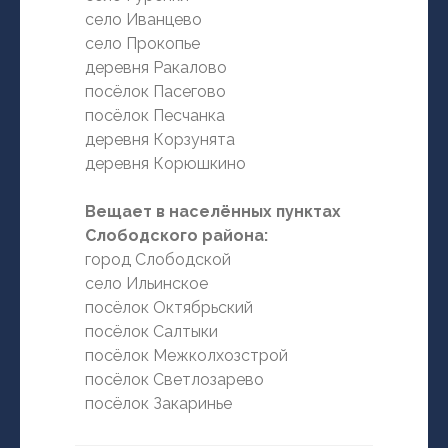
село Иванцево
село Прокопье
деревня Ракалово
посёлок Пасегово
посёлок Песчанка
деревня Корзунята
деревня Корюшкино
Вещает в населённых пунктах
Слободского района:
город Слободской
село Ильинское
посёлок Октябрьский
посёлок Салтыки
посёлок Межколхозстрой
посёлок Светлозарево
посёлок Закаринье