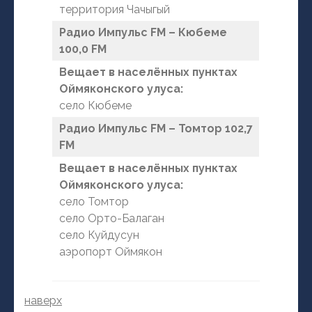
территория Чачыгый
Радио Импульс FM – Кюбеме
100,0 FM
Вещает в населённых пунктах
Оймяконского улуса:
село Кюбеме
Радио Импульс FM – Томтор 102,7
FM
Вещает в населённых пунктах
Оймяконского улуса:
село Томтор
село Орто-Балаган
село Куйдусун
аэропорт Оймякон
наверх