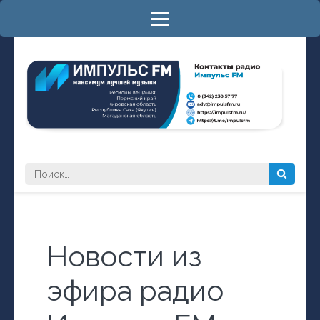
Перейти
к
содержимому
(нажмите
Enter)
РАДИО ИМПУЛЬС FM
максимум лучшей музыки
Найти:
Новости из
эфира радио