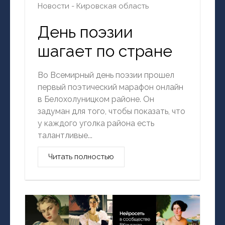
Новости - Кировская область
День поэзии
шагает по стране
Во Всемирный день поэзии прошел
первый поэтический марафон онлайн
в Белохолуницком районе. Он
задуман для того, чтобы показать, что
у каждого уголка района есть
талантливые...
Читать полностью