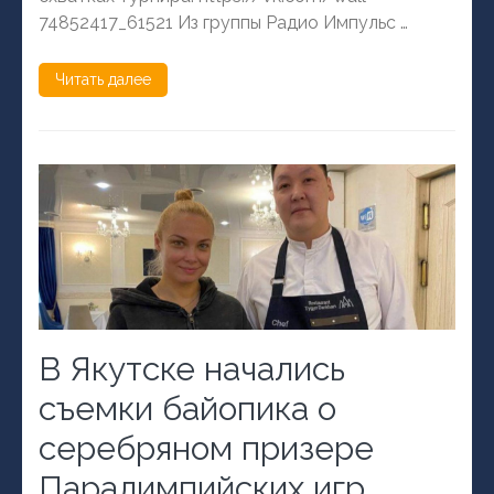
74852417_61521 Из группы Радио Импульс …
Читать далее
В Якутске начались
съемки байопика о
серебряном призере
Паралимпийских игр,