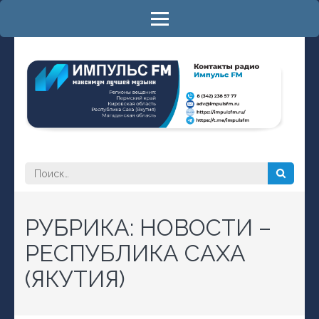
Перейти
к
содержимому
(нажмите
Enter)
РАДИО ИМПУЛЬС FM
максимум лучшей музыки
Найти:
РУБРИКА:
НОВОСТИ –
РЕСПУБЛИКА САХА
(ЯКУТИЯ)