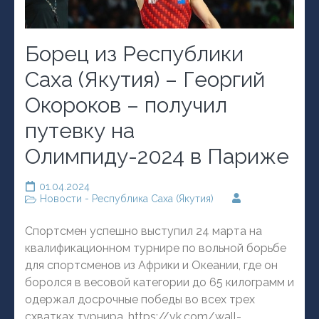
Борец из Республики
Саха (Якутия) – Георгий
Окороков – получил
путевку на
Олимпиду-2024 в Париже
01.04.2024
Новости - Республика Саха (Якутия)
Спортсмен успешно выступил 24 марта на
квалификационном турнире по вольной борьбе
для спортсменов из Африки и Океании, где он
боролся в весовой категории до 65 килограмм и
одержал досрочные победы во всех трех
схватках турнира. https://vk.com/wall-