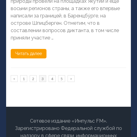
природы провели на площадках Якутии и еще
восьми регионов страны, а также его впервые
написали за границей, в Баренцбу́рге, на
острове Шпицберген. Отметим, что в
составлении вопросов диктанта, в том числе
приняли участие …
Читать далее
Пагинация
Страница
Страница
Страница
Страница
Страница
<
1
2
3
4
5
>
записей
Сетевое издание «Импульс FM».
Зарегистрировано Федеральной службой по
надзору в сфере связи, информационных