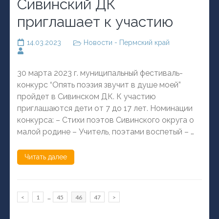
Сивинский ДК
приглашает к участию
14.03.2023
Новости - Пермский край
30 марта 2023 г. муниципальный фестиваль-
конкурс “Опять поэзия звучит в душе моей”
пройдет в Сивинском ДК. К участию
приглашаются дети от 7 до 17 лет. Номинации
конкурса: – Стихи поэтов Сивинского округа о
малой родине – Учитель, поэтами воспетый – …
Читать далее
Пагинация
…
Страница
Страница
Страница
Страница
<
1
45
46
47
>
записей