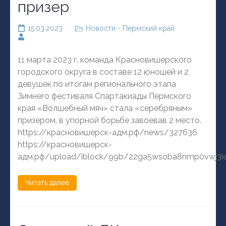
призер
15.03.2023
Новости - Пермский край
11 марта 2023 г. команда Красновишерского
городского округа в составе 12 юношей и 2
девушек по итогам регионального этапа
Зимнего фестиваля Спартакиады Пермского
края «Волшебный мяч» стала «серебряным»
призером, в упорной борьбе завоевав 2 место.
https://красновишерск-адм.рф/news/327636
https://красновишерск-
адм.рф/upload/iblock/99b/22ga5wsoba8nmp0vwj3i
Читать далее