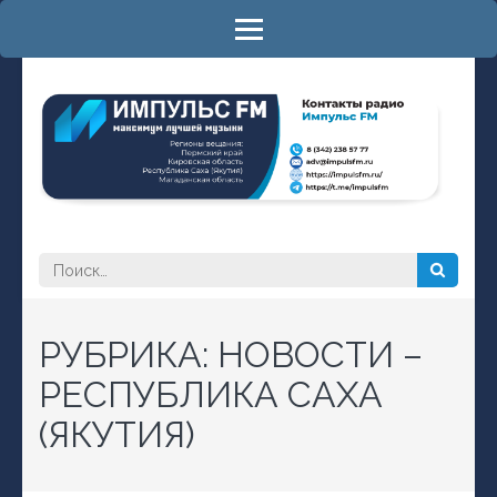
Перейти
к
содержимому
(нажмите
Enter)
РАДИО ИМПУЛЬС FM
максимум лучшей музыки
Найти:
РУБРИКА:
НОВОСТИ –
РЕСПУБЛИКА САХА
(ЯКУТИЯ)