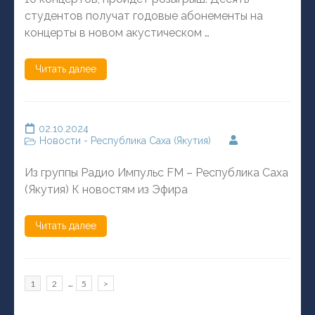
студентов получат годовые абонементы на
концерты в новом акустическом …
Читать далее
02.10.2024
Новости - Республика Саха (Якутия)
Из группы Радио Импульс FM – Республика Саха
(Якутия) К новостям из Эфира
Читать далее
Пагинация
…
Страница
Страница
Страница
1
2
5
>
записей