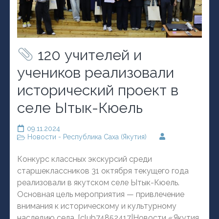
120 учителей и
учеников реализовали
исторический проект в
селе Ытык-Кюель
09.11.2024
Новости - Республика Саха (Якутия)
Конкурс классных экскурсий среди
старшеклассников 31 октября текущего года
реализовали в якутском селе Ытык-Кюель.
Основная цель мероприятия — привлечение
внимания к историческому и культурному
наследию села. [club74852417|Новости «Якутия