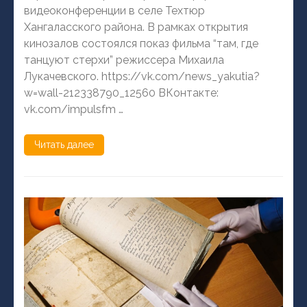
видеоконференции в селе Техтюр
Хангаласского района. В рамках открытия
кинозалов состоялся показ фильма “там, где
танцуют стерхи” режиссера Михаила
Лукачевского. https://vk.com/news_yakutia?
w=wall-212338790_12560 ВКонтакте:
vk.com/impulsfm …
Читать далее