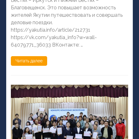
Бестях – Иркутск и Нижний Бестях –
Благовещенск. Это повышает возможность
жителей Якутии путешествовать и совершать
деловые поездки.
https://yakutia.info/article/212731
https://vk.com/yakutia_info?w=wall-
64079771_36033 ВКонтакте: …
Читать далее