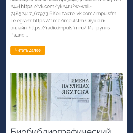
24»] https://vk.com/yk24ru?w=wall-
74852417_67973 ВКонтакте: vk.com/impulsfm
Telegram: https://t.me/impulsfm Слушать
онлайн: https://radio.impulsfm.ru/ Из группы
Радио …
Читать далее
Биобиблиографический