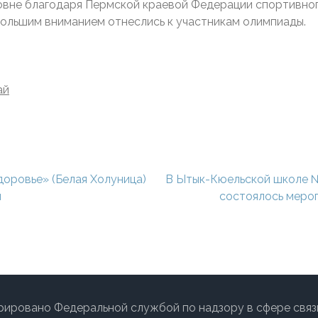
вне благодаря Пермской краевой Федерации спортивног
 большим вниманием отнеслись к участникам олимпиады.
ай
Здоровье» (Белая Холуница)
В Ытык-Кюельской школе №
м
состоялось меро
рировано Федеральной службой по надзору в сфере связ