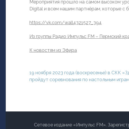
Мероприятия прошло на самом высоком уро
Digital и всем нашим партнёрам, которые с
https://vk.com/wall4321527_394
Из группы Радио Импульс FM – Пермский кр
К новостям из Эфира
Навигация
19 ноября 2023 года (воскресенье) в СКК «
по
пройдут соревнования по настольным игра
записям
Сетевое издание «Импульс FM». Зарегист