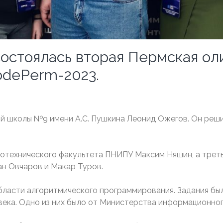
остоялась вторая Пермская ол
odePerm-2023.
ой школы №9 имени А.С. Пушкина Леонид Ожегов. Он реши
отехнического факультета ПНИПУ Максим Няшин, а третье
н Овчаров и Макар Туров.
 области алгоритмического программирования. Задания бы
ека. Одно из них было от Министерства информационного