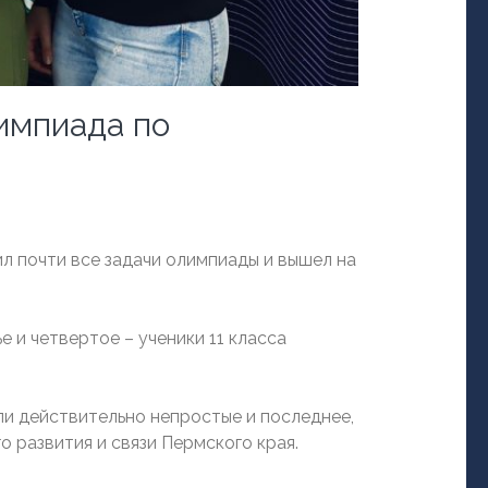
импиада по
л почти все задачи олимпиады и вышел на
 и четвертое – ученики 11 класса
ли действительно непростые и последнее,
 развития и связи Пермского края.