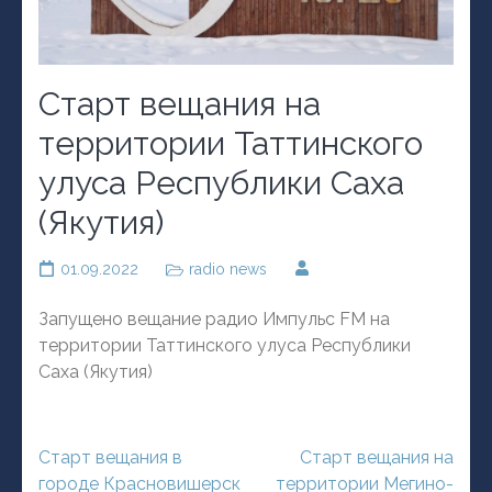
Старт вещания на
территории Таттинского
улуса Республики Саха
(Якутия)
01.09.2022
radio news
Запущено вещание радио Импульс FM на
территории Таттинского улуса Республики
Саха (Якутия)
Навигация
Старт вещания в
Старт вещания на
по
городе Красновишерск
территории Мегино-