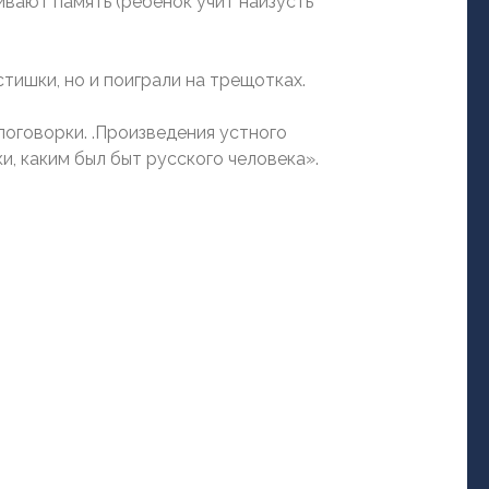
ивают память (ребенок учит наизусть
тишки, но и поиграли на трещотках.
поговорки. .Произведения устного
и, каким был быт русского человека».