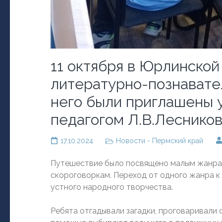
11 октября в Юрлинско
литературно-познавате
него были приглашены 
педагогом Л.В.Лесников
17.10.2024
Новости - Пермский край
Путешествие было посвящено малым жанрам 
скороговоркам. Переход от одного жанра к
устного народного творчества.
Ребята отгадывали загадки, проговаривали с