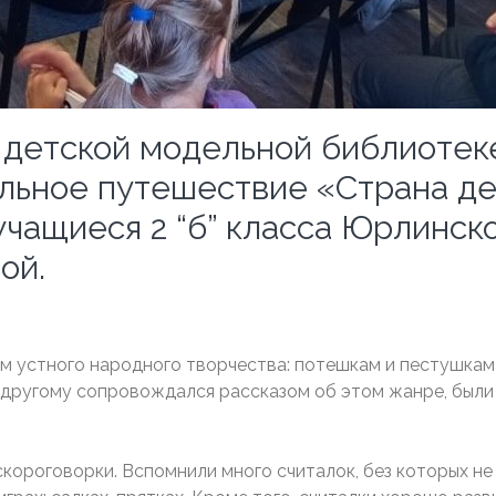
й детской модельной библиоте
льное путешествие «Страна де
учащиеся 2 “б” класса Юрлинск
ой.
устного народного творчества: потешкам и пестушкам ,
 другому сопровождался рассказом об этом жанре, были
короговорки. Вспомнили много считалок, без которых не 