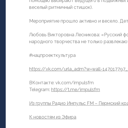
помощью выбирают ведущего в подвижных игр
веселый ритмичный стишок).
Мероприятие прошло активно и весело. Дет
Любовь Викторовна Лесникова: «Русский фол
народного творчества не только развлекают.
#нацпроекткультура
https://vk.com/urla_adm?w=wall-147017797
ВКонтакте: vk.com/impulsfm
Telegram:
https://t.me/impulsfm
Из группы Радио Импульс FM – Пермский кр
К новостям из Эфира