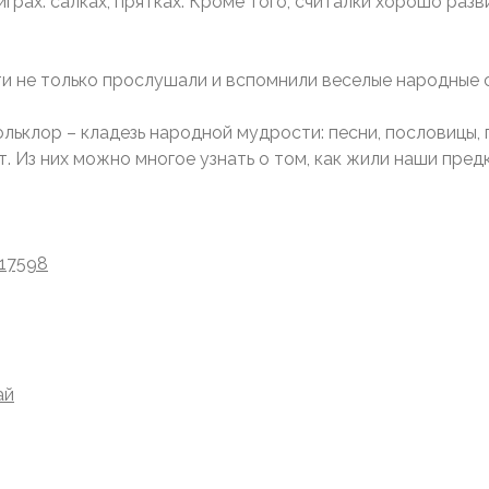
ах: салках, прятках. Кроме того, считалки хорошо разв
и не только прослушали и вспомнили веселые народные с
ьклор – кладезь народной мудрости: песни, пословицы, 
 Из них можно многое узнать о том, как жили наши предк
_17598
ай