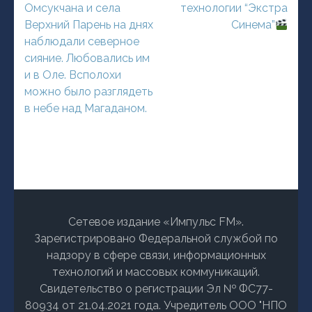
записям
Омсукчана и села
технологии “Экстра
Верхний Парень на днях
Синема”
наблюдали северное
сияние. Любовались им
и в Оле. Всполохи
можно было разглядеть
в небе над Магаданом.
Сетевое издание «Импульс FM».
Зарегистрировано Федеральной службой по
надзору в сфере связи, информационных
технологий и массовых коммуникаций.
Свидетельство о регистрации Эл № ФС77-
80934 от 21.04.2021 года. Учредитель ООО "НПО