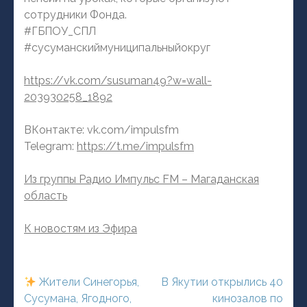
сотрудники Фонда.
#ГБПОУ_СПЛ
#сусуманскиймуниципальныйокруг
https://vk.com/susuman49?w=wall-
203930258_1892
ВКонтакте: vk.com/impulsfm
Telegram:
https://t.me/impulsfm
Из группы Радио Импульс FM – Магаданская
область
К новостям из Эфира
Навигация
Жители Синегорья,
В Якутии открылись 40
по
Сусумана, Ягодного,
кинозалов по