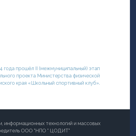
24 года прошёл II (межмуниципальный) этап
ального проекта Министерства физической
мского края «Школьный спортивный клуб».
и, информационных технологий и массовых
чредитель ООО "НПО " ЦОДИТ"