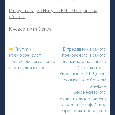
Из группы Радио Импульс FM – Магаданская
область
К новостям из Эфира
Навигация
Якутия и
В преддверии самого
по
Росморречфлот
прекрасного и самого
записям
подписали соглашение
душевного праздника
о сотрудничестве
“День матери”
Кирсинским РЦ “Досуг”
совместно с Союзом
женщин
Верхнекамского
муниципального округа
на базе антикафе “Твоя
территория” проведено