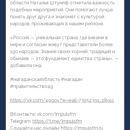
области Наталья Штумпф отметила важность
подобных мероприятий. Они помогают лучше
понять друг друга и знакомят с культурой
народов, проживающих в нашем регионе.
«Россия — уникальная страна, где веками в
мире и согласии живут представители более
190 народов. Знание своих корней, традиций и
обычаев — это фундамент единства страны», —
добавила она.
#магаданскаяобласть #магадан
#правительство49
https://vk.com/49gov?w=wall-73052391_28911
ВКонтакте: vk.com/impulsfm
Telegram:
https://t.me/impulsfm
Слушайте нас онлайн:
https://impulsfm.ru