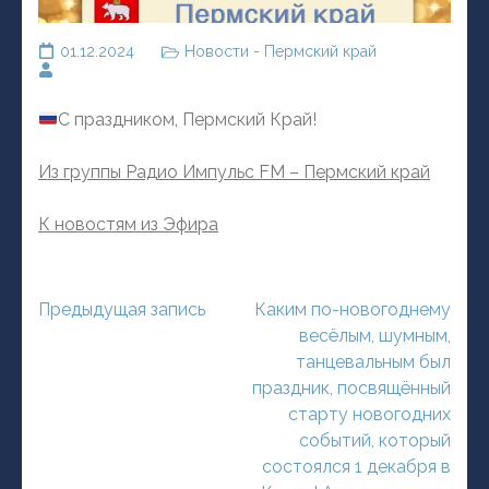
01.12.2024
Новости - Пермский край
С праздником, Пермский Край!
Из группы Радио Импульс FM – Пермский край
К новостям из Эфира
Навигация
Предыдущая запись
Каким по-новогоднему
по
весёлым, шумным,
записям
танцевальным был
праздник, посвящённый
старту новогодних
событий, который
состоялся 1 декабря в