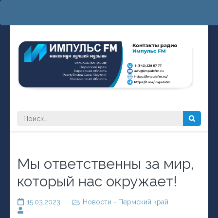
Перейти
к
содержимому
(нажмите
Enter)
РАДИО ИМПУЛЬС FM
максимум лучшей музыки
Найти:
Мы ответственны за мир,
который нас окружает!
15.03.2023
Новости - Пермский край