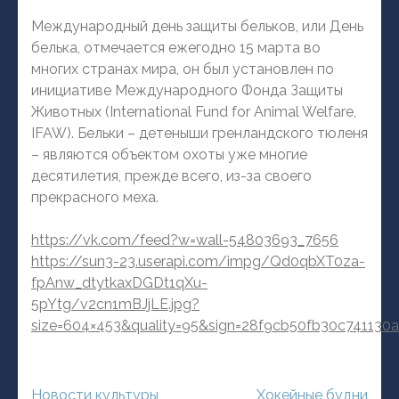
Международный день защиты бельков, или День
белька, отмечается ежегодно 15 марта во
многих странах мира, он был установлен по
инициативе Международного Фонда Защиты
Животных (International Fund for Animal Welfare,
IFAW). Бельки – детеныши гренландского тюленя
– являются объектом охоты уже многие
десятилетия, прежде всего, из-за своего
прекрасного меха.
https://vk.com/feed?w=wall-54803693_7656
https://sun3-23.userapi.com/impg/Qd0qbXT0za-
fpAnw_dtytkaxDGDt1qXu-
5pYtg/v2cn1mBJjLE.jpg?
size=604×453&quality=95&sign=28f9cb50fb30c741
Навигация
Новости культуры
Хокейные будни