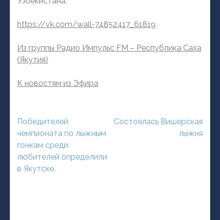
Узбекистана.
https://vk.com/wall-74852417_61819
Из группы Радио Импульс FM – Республика Саха
(Якутия)
К новостям из Эфира
Навигация
Победителей
Состоялась Вишерская
по
чемпионата по лыжным
лыжня
записям
гонкам среди
любителей определили
в Якутске.