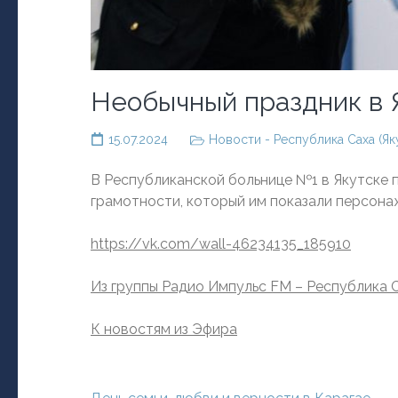
Необычный праздник в 
15.07.2024
Новости - Республика Саха (Як
В Республиканской больнице №1 в Якутске 
грамотности, который им показали персона
https://vk.com/wall-46234135_185910
Из группы Радио Импульс FM – Республика С
К новостям из Эфира
Навигация