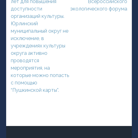
лет для повышения
Всероссийского
доступности
экологического форума
организаций культуры.
Юрлинский
муниципальный округ не
исключение, в
учреждениях культуры
округа активно
проводятся
мероприятия, на
которые можно попасть
с помощью
“Пушкинской карты”.