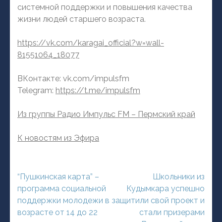
системной поддержки и повышения качества
жизни людей старшего возраста.
https://vk.com/karagai_official?w=wall-
81551064_18077
ВКонтакте: vk.com/impulsfm
Telegram:
https://t.me/impulsfm
Из группы Радио Импульс FM – Пермский край
К новостям из Эфира
Навигация
“Пушкинская карта” –
Школьники из
по
программа социальной
Кудымкара успешно
записям
поддержки молодежи в
защитили свой проект и
возрасте от 14 до 22
стали призерами