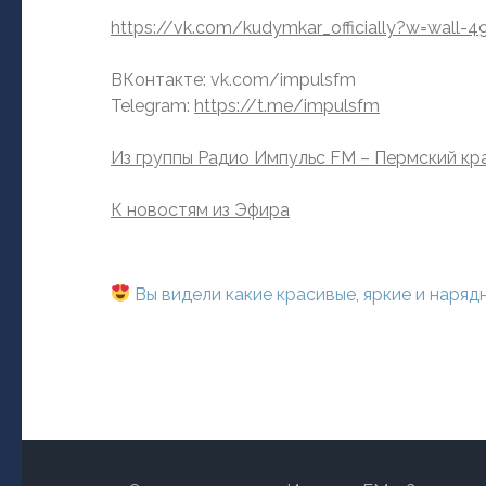
https://vk.com/kudymkar_officially?w=wall-
ВКонтакте: vk.com/impulsfm
Telegram:
https://t.me/impulsfm
Из группы Радио Импульс FM – Пермский кр
К новостям из Эфира
Навигация
Вы видели какие красивые, яркие и наряд
по
записям