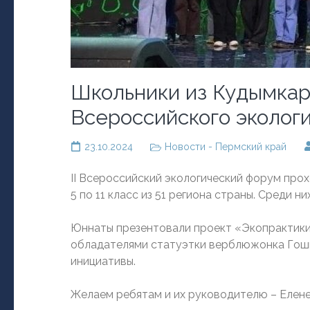
Школьники из Кудымкар
Всероссийского эколог
23.10.2024
Новости - Пермский край
II Всероссийский экологический форум прохо
5 по 11 класс из 51 региона страны. Среди 
Юннаты презентовали проект «Экопрактики 
обладателями статуэтки верблюжонка Гоши 
инициативы.
Желаем ребятам и их руководителю – Елене