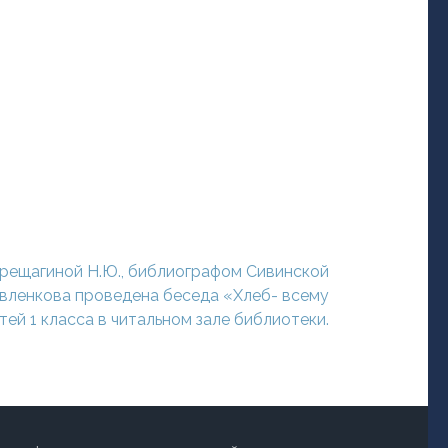
ерещагиной Н.Ю., библиографом Сивинской
авленкова проведена беседа «Хлеб- всему
тей 1 класса в читальном зале библиотеки.