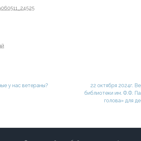
49060511_24525
ай
ные у нас ветераны?
22 октября 2024г. В
библиотеки им. Ф.Ф. П
голова» для де