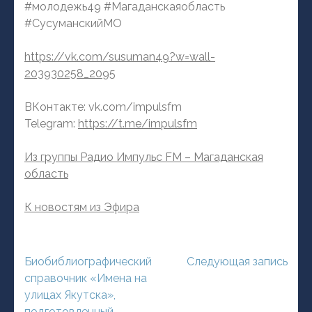
#молодежь49 #Магаданскаяобласть
#СусуманскийМО
https://vk.com/susuman49?w=wall-
203930258_2095
ВКонтакте: vk.com/impulsfm
Telegram:
https://t.me/impulsfm
Из группы Радио Импульс FM – Магаданская
область
К новостям из Эфира
Навигация
Биобиблиографический
Следующая запись
по
справочник «Имена на
записям
улицах Якутска»,
подготовленный