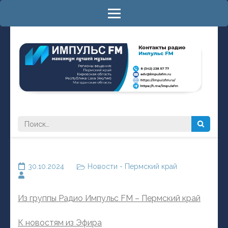
Перейти
к
содержимому
(нажмите
Enter)
РАДИО ИМПУЛЬС FM
максимум лучшей музыки
Найти:
30.10.2024
Новости - Пермский край
Из группы Радио Импульс FM – Пермский край
К новостям из Эфира