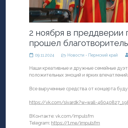
2 ноября в преддверии
прошел благотворительн
09.11.2024
Новости - Пермский край
Наши креативные и дружные семейные дуэты
положительных эмоций и ярких впечатлений
Все вырученные средства от концерта буду
https://vk.com/sivardk?w=wall-46040827_19
ВКонтакте: vk.com/impulsfm
Telegram:
https://t.me/impulsfm