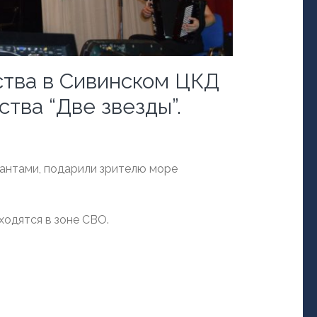
ства в Сивинском ЦКД
тва “Две звезды”.
лантами, подарили зрителю море
ходятся в зоне СВО.