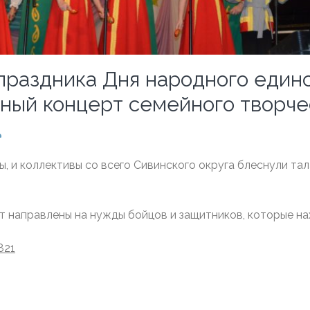
 праздника Дня народного един
ый концерт семейного творчес
, и коллективы со всего Сивинского округа блеснули та
.
т направлены на нужды бойцов и защитников, которые на
821