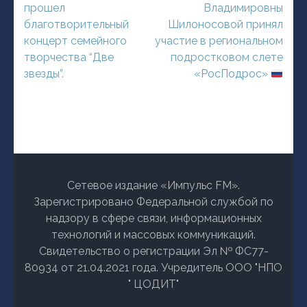
прошел
Владимировны
благотворительный
Шилоносовой принял
концерт семейного
участие в региональном
творчества “Две
подростковом слете
звезды”.
«РосПодрос»
Сетевое издание «Импульс FM».
Зарегистрировано Федеральной службой по
надзору в сфере связи, информационных
технологий и массовых коммуникаций.
Свидетельство о регистрации Эл № ФС77-
80934 от 21.04.2021 года. Учредитель ООО "НПО
" ЦОДИТ"