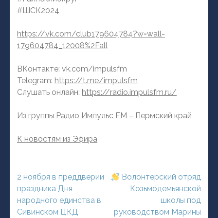
#ШСК2024
https://vk.com/club179604784?w=wall-
179604784_12008%2Fall
ВКонтакте: vk.com/impulsfm
Telegram:
https://t.me/impulsfm
Слушать онлайн:
https://radio.impulsfm.ru/
Из группы Радио Импульс FM – Пермский край
К новостям из Эфира
Навигация
2 ноября в преддверии
Волонтерский отряд
по
праздника Дня
Козьмодемьянской
записям
народного единства в
школы под
Сивинском ЦКД
руководством Марины