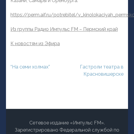
Казани, Самары и Оренбурга.
https://perm.aif.ru/potrebitel/v_kinolokaciyah_permsko
Из группы Радио Импульс FM – Пермский край
К новостям из Эфира
Навигация
“На семи холмах”
Гастроли театра в
по
Красновишерске
записям
Сетевое издание «Импульс FM».
Зарегистрировано Федеральной службой по