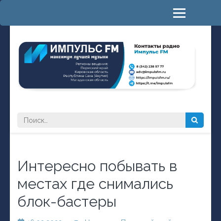
Перейти
к
содержимому
(нажмите
Enter)
РАДИО ИМПУЛЬС FM
максимум лучшей музыки
Найти:
Интересно побывать в
местах где снимались
блок-бастеры