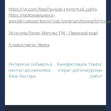
https://vk.com/feed?w=wall-179507546_11859
https://красновишерск-
адм.рф/upload/iblock/19b/poqmuxyhlxo1opfoi7c15e
Из группы Радио Импульс FM – Пермский край
К новостям из Эфира
Навигация
Интересно побывать в
Кинофестиваль “Лампа”
по
местах где снимались
открыт для конкурсных
записям
блок-бастеры
работ